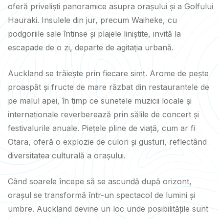
oferă priveliști panoramice asupra orașului și a Golfului
Hauraki. Insulele din jur, precum Waiheke, cu
podgoriile sale întinse și plajele liniștite, invită la
escapade de o zi, departe de agitația urbană.
Auckland se trăiește prin fiecare simț. Arome de pește
proaspăt și fructe de mare răzbat din restaurantele de
pe malul apei, în timp ce sunetele muzicii locale și
internaționale reverberează prin sălile de concert și
festivalurile anuale. Piețele pline de viață, cum ar fi
Otara, oferă o explozie de culori și gusturi, reflectând
diversitatea culturală a orașului.
Când soarele începe să se ascundă după orizont,
orașul se transformă într-un spectacol de lumini și
umbre. Auckland devine un loc unde posibilitățile sunt