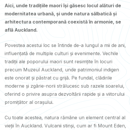
Aici, unde tradițiile maori își găsesc locul alături de
modernitatea urbană, și unde natura sălbatică și
arhitectura contemporană coexistă în armonie, se
află Auckland.
Povestea acestui loc se întinde de-a lungul a mii de ani,
influențată de multiple culturi și evenimente. Vechile
tradiții ale poporului maori sunt resimțite în locuri
precum Muzeul Auckland, unde patrimoniul indigen
este onorat și păstrat cu grijă. Pe fundal, clădirile
moderne și zgârie-norii strălucesc sub razele soarelui,
oferind o privire asupra dezvoltării rapide și a viitorului
promițător al orașului.
Cu toate acestea, natura rămâne un element central al
vieții în Auckland. Vulcanii stinși, cum ar fi Mount Eden,