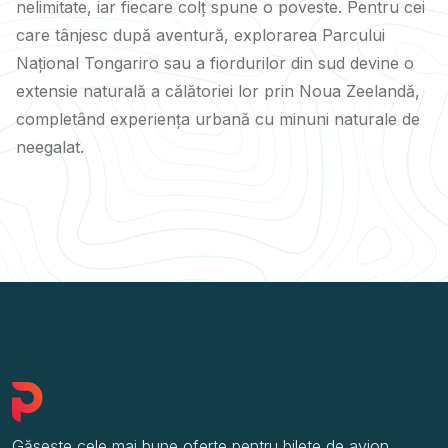
nelimitate, iar fiecare colț spune o poveste. Pentru cei
care tânjesc după aventură, explorarea Parcului
Național Tongariro sau a fiordurilor din sud devine o
extensie naturală a călătoriei lor prin Noua Zeelandă,
completând experiența urbană cu minuni naturale de
neegalat.
Găsește cele mai bune oferte pentru bilete de avion,